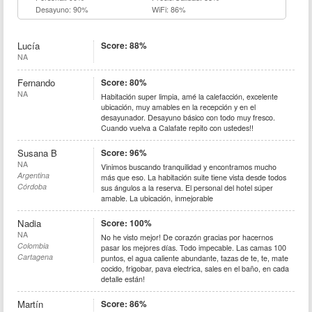
Desayuno: 90%
WiFi: 86%
Lucía
Score: 88%
NA
Fernando
Score: 80%
NA
Habitación super limpia, amé la calefacción, excelente
ubicación, muy amables en la recepción y en el
desayunador. Desayuno básico con todo muy fresco.
Cuando vuelva a Calafate repito con ustedes!!
Susana B
Score: 96%
NA
Vinimos buscando tranquilidad y encontramos mucho
Argentina
más que eso. La habitación suite tiene vista desde todos
Córdoba
sus ángulos a la reserva. El personal del hotel súper
amable. La ubicación, inmejorable
Nadia
Score: 100%
NA
No he visto mejor! De corazón gracias por hacernos
Colombia
pasar los mejores días. Todo impecable. Las camas 100
Cartagena
puntos, el agua caliente abundante, tazas de te, te, mate
cocido, frigobar, pava electrica, sales en el baño, en cada
detalle están!
Martín
Score: 86%