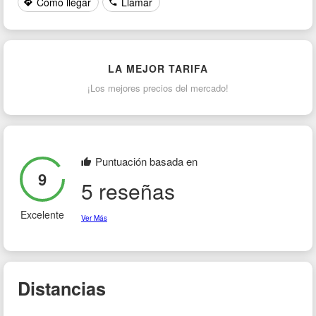
Cómo llegar
Llamar
(Codigo de Pais + Codigo de Area + Numero)
PAIS
PROVINCIA
LA MEJOR TARIFA
¡Los mejores precios del mercado!
CONSULTA
Puntuación basada en
9
5 reseñas
Excelente
Ver Más
Distancias