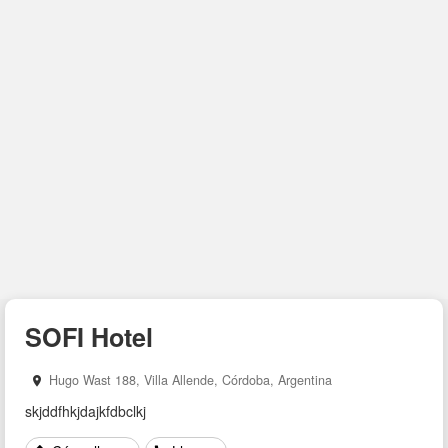
NOMBRE
APELLIDO
EMAIL
SOFI Hotel
REINTRODUZCA EMAIL
Hugo Wast 188, Villa Allende, Córdoba, Argentina
skjddfhkjdajkfdbclkj
TELEFONO