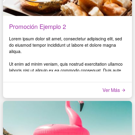
Promoción Ejemplo 2
Lorem ipsum dolor sit amet, consectetur adipiscing elit, sed
do eiusmod tempor incididunt ut labore et dolore magna
aliqua.
Ut enim ad minim veniam, quis nostrud exercitation ullamco
laboris nisi ut aliquip ex ea commodo consequat. Duis aute
irure dolor in reprehenderit in voluptate velit esse cillum
dolore eu fugiat nulla pariatur.
Ver Más
Excepteur sint occaecat cupidatat non proident, sunt in culpa
qui officia deserunt mollit anim id est laborum