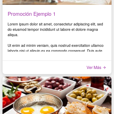
Promoción Ejemplo 1
Lorem ipsum dolor sit amet, consectetur adipiscing elit, sed
do eiusmod tempor incididunt ut labore et dolore magna
aliqua.
Ut enim ad minim veniam, quis nostrud exercitation ullamco
laboris nisi ut aliquip ex ea commodo consequat. Duis aute
irure dolor in reprehenderit in voluptate velit esse cillum
dolore eu fugiat nulla pariatur.
Ver Más
Excepteur sint occaecat cupidatat non proident, sunt in culpa
qui officia deserunt mollit anim id est laborum